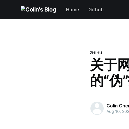
Home
Github
ZHIHU
关于网
的“伪
Colin Che
Aug 10, 20