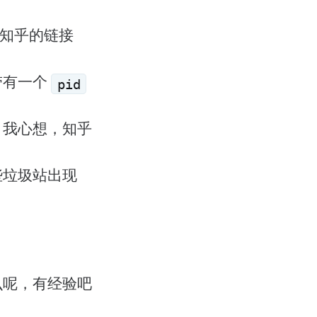
打开知乎的链接
带有一个
pid
。我心想，知乎
些垃圾站出现
么呢，有经验吧